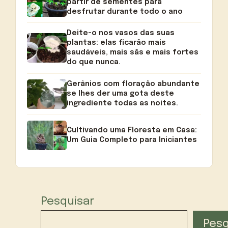
partir de sementes para
desfrutar durante todo o ano
Deite-o nos vasos das suas
plantas: elas ficarão mais
saudáveis, mais sãs e mais fortes
do que nunca.
Gerânios com floração abundante
se lhes der uma gota deste
ingrediente todas as noites.
Cultivando uma Floresta em Casa:
Um Guia Completo para Iniciantes
Pesquisar
Pesq