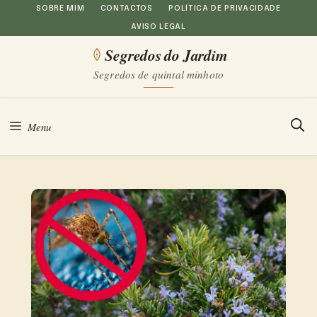
Saltar
SOBRE MIM
CONTACTOS
POLÍTICA DE PRIVACIDADE
AVISO LEGAL
para
Segredos do Jardim
o
Segredos de quintal minhoto
conteúdo
Menu