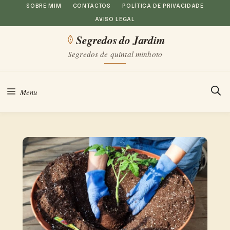
Saltar
SOBRE MIM
CONTACTOS
POLÍTICA DE PRIVACIDADE
AVISO LEGAL
para
Segredos do Jardim
o
Segredos de quintal minhoto
conteúdo
Menu