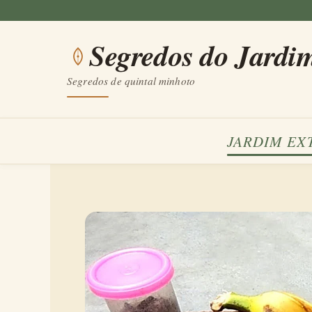
Saltar
para
Segredos do Jardi
o
conteúdo
Segredos de quintal minhoto
JARDIM EX