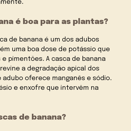
amente.
ana é boa para as plantas?
asca de banana é um dos adubos
ntém uma boa dose de potássio que
s e pimentões. A casca de banana
revine a degradação apical dos
te adubo oferece manganês e sódio.
sio e enxofre que intervêm na
scas de banana?