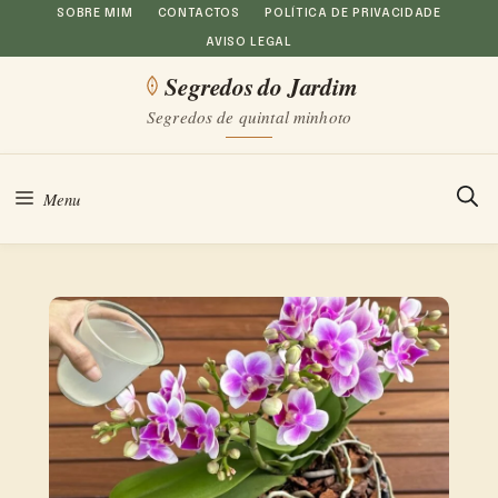
Saltar
SOBRE MIM
CONTACTOS
POLÍTICA DE PRIVACIDADE
AVISO LEGAL
para
Segredos do Jardim
o
Segredos de quintal minhoto
conteúdo
Menu