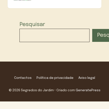
Pesquisar
Pesq
Contactos
Política de privacidade
Aviso legal
© 2026 Segredos do Jardim
• Criado com
GeneratePress