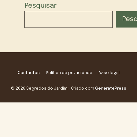
Pesquisar
Pesq
Contactos
Política de privacidade
Aviso legal
© 2026 Segredos do Jardim
• Criado com
GeneratePress