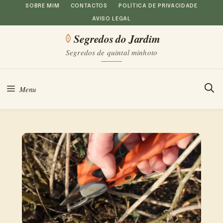
Saltar
SOBRE MIM
CONTACTOS
POLÍTICA DE PRIVACIDADE
AVISO LEGAL
para
Segredos do Jardim
o
Segredos de quintal minhoto
conteúdo
Menu