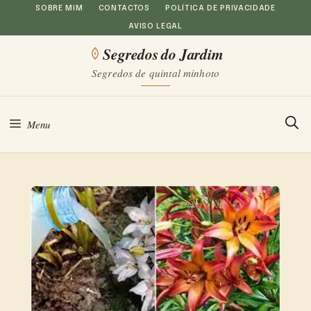
Saltar
SOBRE MIM
CONTACTOS
POLÍTICA DE PRIVACIDADE
AVISO LEGAL
para
Segredos do Jardim
o
Segredos de quintal minhoto
conteúdo
Menu