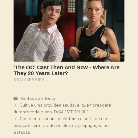
Categorias
Plantas de Interior
Cultive uma orquídea saudável que florescerá
durante todo o ano. FAÇA ESTE TRUQUE
Como enraizar um crisântemo a partir de um
bouquet: um método simples de propagação por
estacas