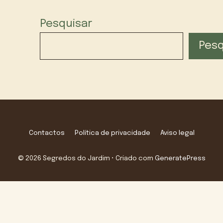
Pesquisar
Pesq
Contactos
Política de privacidade
Aviso legal
© 2026 Segredos do Jardim
• Criado com
GeneratePress