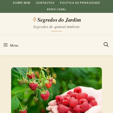
Saltar
SOBRE MIM
CONTACTOS
POLÍTICA DE PRIVACIDADE
AVISO LEGAL
para
Segredos do Jardim
o
Segredos de quintal minhoto
conteúdo
Menu