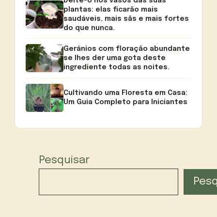
Deite-o nos vasos das suas
plantas: elas ficarão mais
saudáveis, mais sãs e mais fortes
do que nunca.
Gerânios com floração abundante
se lhes der uma gota deste
ingrediente todas as noites.
Cultivando uma Floresta em Casa:
Um Guia Completo para Iniciantes
Pesquisar
Pesq