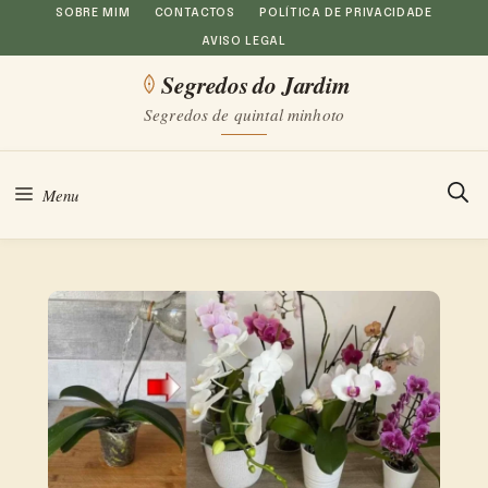
Saltar
SOBRE MIM
CONTACTOS
POLÍTICA DE PRIVACIDADE
AVISO LEGAL
para
Segredos do Jardim
o
Segredos de quintal minhoto
conteúdo
Menu