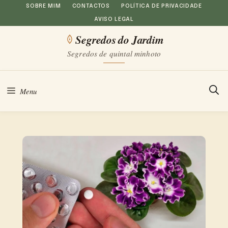
Saltar
SOBRE MIM
CONTACTOS
POLÍTICA DE PRIVACIDADE
AVISO LEGAL
para
Segredos do Jardim
o
Segredos de quintal minhoto
conteúdo
Menu