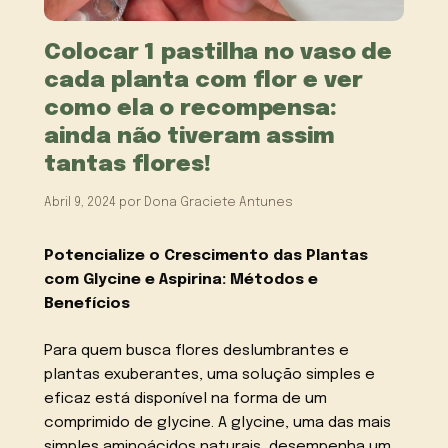
Colocar 1 pastilha no vaso de
cada planta com flor e ver
como ela o recompensa:
ainda não tiveram assim
tantas flores!
Abril 9, 2024
por
Dona Graciete Antunes
Potencialize o Crescimento das Plantas
com Glycine e Aspirina: Métodos e
Benefícios
Para quem busca flores deslumbrantes e
plantas exuberantes, uma solução simples e
eficaz está disponível na forma de um
comprimido de glycine. A glycine, uma das mais
simples aminoácidos naturais, desempenha um