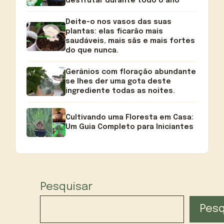
desfrutar durante todo o ano
Deite-o nos vasos das suas
plantas: elas ficarão mais
saudáveis, mais sãs e mais fortes
do que nunca.
Gerânios com floração abundante
se lhes der uma gota deste
ingrediente todas as noites.
Cultivando uma Floresta em Casa:
Um Guia Completo para Iniciantes
Pesquisar
Pesq