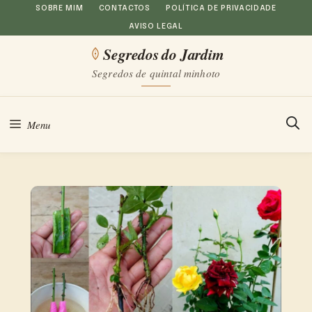
Saltar
SOBRE MIM
CONTACTOS
POLÍTICA DE PRIVACIDADE
AVISO LEGAL
para
Segredos do Jardim
o
Segredos de quintal minhoto
conteúdo
Menu