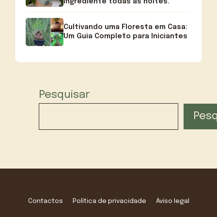
ingrediente todas as noites.
Cultivando uma Floresta em Casa:
Um Guia Completo para Iniciantes
Pesquisar
Pesq
Contactos
Política de privacidade
Aviso legal