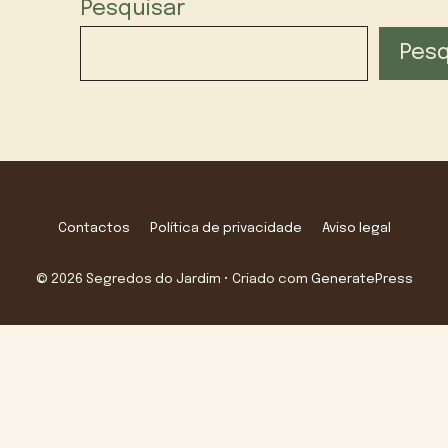
Pesquisar
Pesq
Contactos
Política de privacidade
Aviso legal
© 2026 Segredos do Jardim
• Criado com
GeneratePress