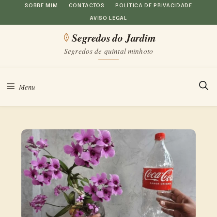
Saltar
SOBRE MIM
CONTACTOS
POLÍTICA DE PRIVACIDADE
AVISO LEGAL
para
Segredos do Jardim
o
Segredos de quintal minhoto
conteúdo
Menu