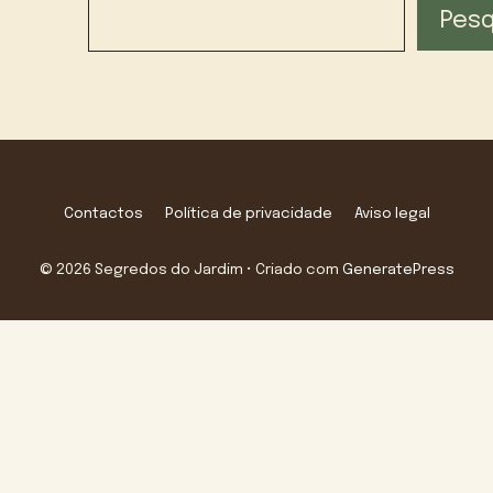
Pesq
Contactos
Política de privacidade
Aviso legal
© 2026 Segredos do Jardim
• Criado com
GeneratePress