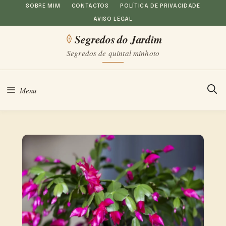
Saltar
SOBRE MIM
CONTACTOS
POLÍTICA DE PRIVACIDADE
AVISO LEGAL
para
Segredos do Jardim
o
Segredos de quintal minhoto
conteúdo
Menu