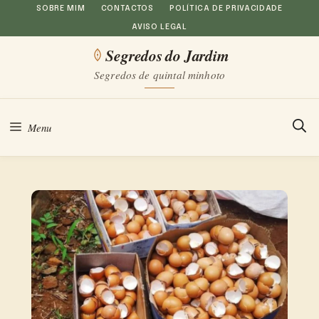
Saltar
SOBRE MIM
CONTACTOS
POLÍTICA DE PRIVACIDADE
AVISO LEGAL
para
Segredos do Jardim
o
Segredos de quintal minhoto
conteúdo
Menu