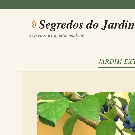
Saltar
para
Segredos do Jardi
o
conteúdo
Segredos de quintal minhoto
JARDIM EX