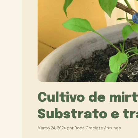
Cultivo de mirt
Substrato e t
Março 24, 2024
por
Dona Graciete Antunes