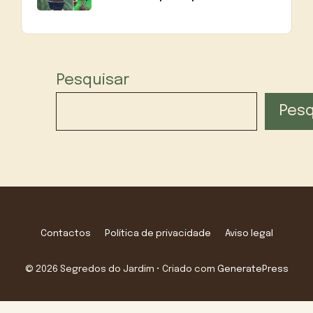
Pesquisar
Pesq
Contactos
Política de privacidade
Aviso legal
© 2026 Segredos do Jardim
• Criado com
GeneratePress