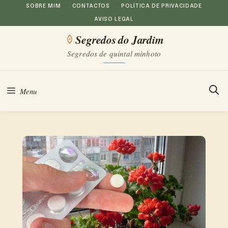
Saltar
SOBRE MIM
CONTACTOS
POLÍTICA DE PRIVACIDADE
AVISO LEGAL
para
Segredos do Jardim
o
Segredos de quintal minhoto
conteúdo
Menu