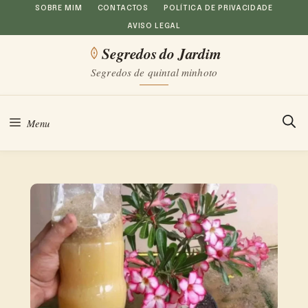
Saltar
SOBRE MIM
CONTACTOS
POLÍTICA DE PRIVACIDADE
AVISO LEGAL
para
Segredos do Jardim
o
Segredos de quintal minhoto
conteúdo
Menu