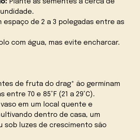
o:
Plante as sementes a cerca de
fundidade.
 espaço de 2 a 3 polegadas entre as
lo com água, mas evite encharcar.
tes de fruta do drag* ão germinam
entre 70 e 85°F (21 a 29°C).
vaso em um local quente e
cultivando dentro de casa, um
u sob luzes de crescimento são