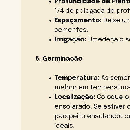
Profundidade de Planti
1/4 de polegada de pro
Espaçamento:
Deixe um
sementes.
Irrigação:
Umedeça o so
6. Germinação
Temperatura:
As semen
melhor em temperaturas 
Localização:
Coloque o 
ensolarado. Se estiver 
parapeito ensolarado o
ideais.