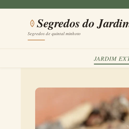
Saltar
para
Segredos do Jardi
o
conteúdo
Segredos de quintal minhoto
JARDIM EX