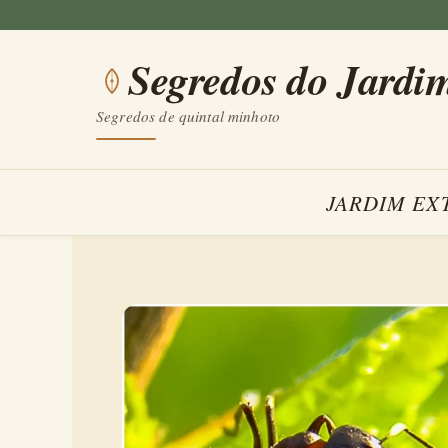
Saltar
para
Segredos do Jardi
o
conteúdo
Segredos de quintal minhoto
JARDIM EX