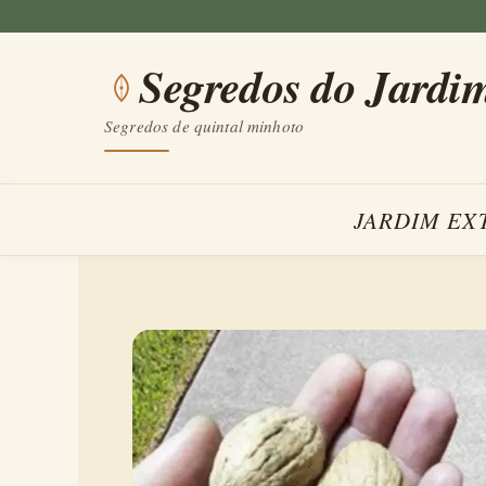
Saltar
para
Segredos do Jardi
o
conteúdo
Segredos de quintal minhoto
JARDIM EX