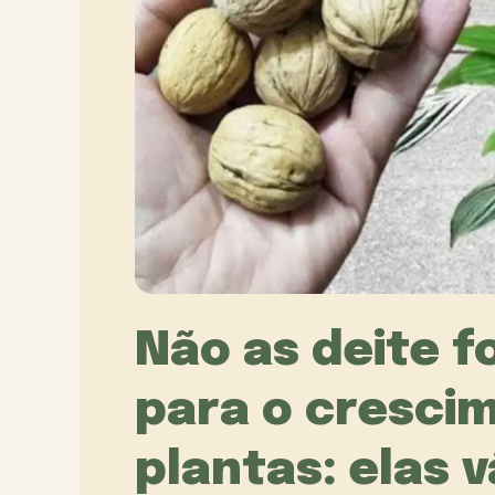
Não as deite f
para o cresci
plantas: elas 