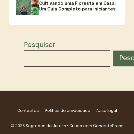
Cultivando uma Floresta em Casa:
Um Guia Completo para Iniciantes
Pesquisar
Pesq
Contactos
Política de privacidade
Aviso legal
© 2026 Segredos do Jardim
• Criado com
GeneratePress