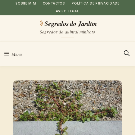
Saltar
SOBRE MIM
CONTACTOS
POLÍTICA DE PRIVACIDADE
AVISO LEGAL
para
Segredos do Jardim
o
Segredos de quintal minhoto
conteúdo
Menu