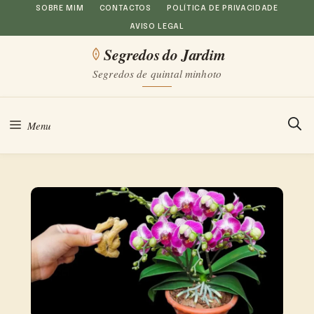
Saltar
SOBRE MIM
CONTACTOS
POLÍTICA DE PRIVACIDADE
AVISO LEGAL
para
Segredos do Jardim
o
Segredos de quintal minhoto
conteúdo
Menu