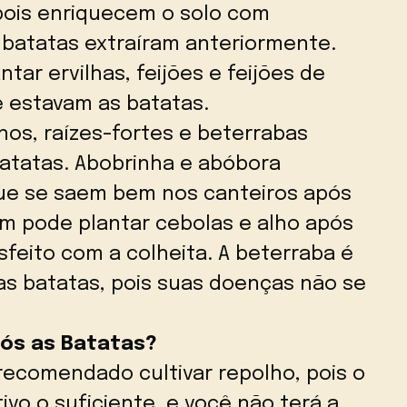
pois enriquecem o solo com
 batatas extraíram anteriormente.
tar ervilhas, feijões e feijões de
e estavam as batatas.
nos, raízes-fortes e beterrabas
atatas. Abobrinha e abóbora
ue se saem bem nos canteiros após
m pode plantar cebolas e alho após
isfeito com a colheita. A beterraba é
s batatas, pois suas doenças não se
pós as Batatas?
recomendado cultivar repolho, pois o
ivo o suficiente, e você não terá a