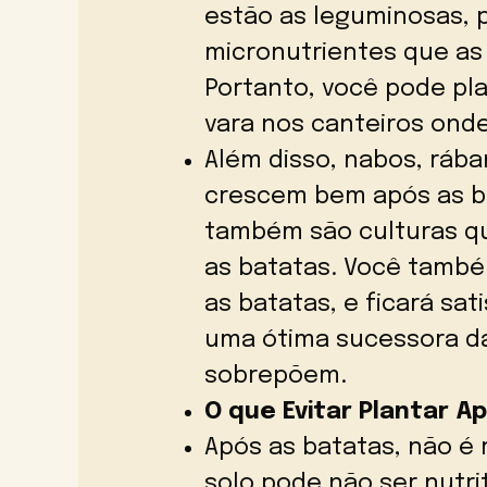
estão as leguminosas, 
micronutrientes que as
Portanto, você pode plan
vara nos canteiros ond
Além disso, nabos, rába
crescem bem após as b
também são culturas q
as batatas. Você també
as batatas, e ficará sat
uma ótima sucessora da
sobrepõem.
O que Evitar Plantar A
Após as batatas, não é 
solo pode não ser nutrit