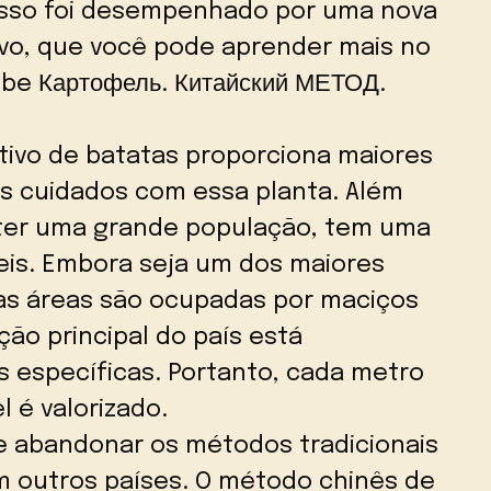
isso foi desempenhado por uma nova
vo, que você pode aprender mais no
ube Картофель. Китайский МЕТОД.
tivo de batatas proporciona maiores
os cuidados com essa planta. Além
e ter uma grande população, tem uma
teis. Embora seja um dos maiores
tas áreas são ocupadas por maciços
ão principal do país está
 específicas. Portanto, cada metro
l é valorizado.
e abandonar os métodos tradicionais
em outros países. O método chinês de