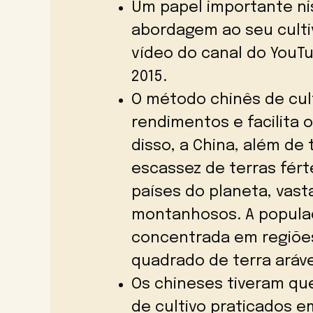
Um papel importante n
abordagem ao seu culti
vídeo do canal do YouT
2015.
O método chinês de cul
rendimentos e facilita 
disso, a China, além d
escassez de terras fér
países do planeta, vas
montanhosos. A populaç
concentrada em regiões
quadrado de terra aráve
Os chineses tiveram qu
de cultivo praticados 