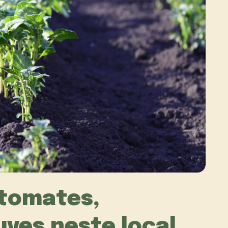
tomates,
ves neste local