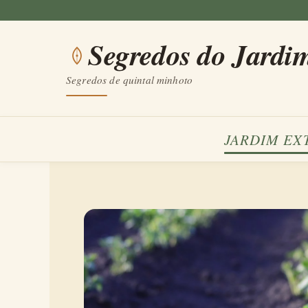
Saltar
para
Segredos do Jardi
o
conteúdo
Segredos de quintal minhoto
JARDIM EX