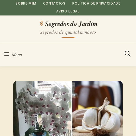
Saltar
SOBRE MIM
CONTACTOS
POLÍTICA DE PRIVACIDADE
AVISO LEGAL
para
Segredos do Jardim
o
Segredos de quintal minhoto
conteúdo
Menu