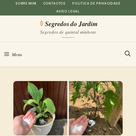
Saltar
SOBRE MIM
CONTACTOS
POLÍTICA DE PRIVACIDADE
AVISO LEGAL
para
Segredos do Jardim
o
Segredos de quintal minhoto
conteúdo
Menu