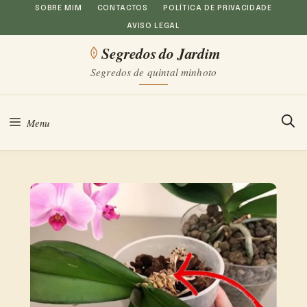
Saltar
SOBRE MIM
CONTACTOS
POLÍTICA DE PRIVACIDADE
AVISO LEGAL
para
Segredos do Jardim
o
Segredos de quintal minhoto
conteúdo
Menu