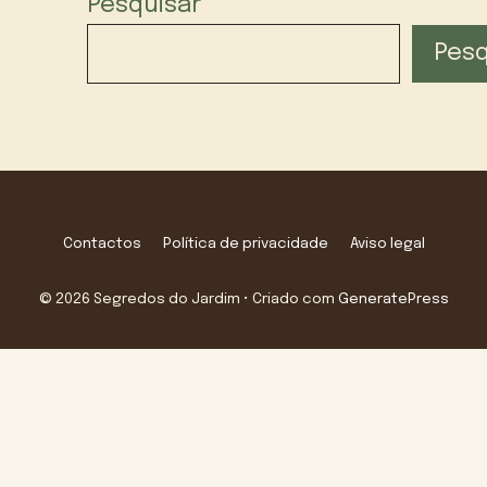
Pesquisar
Pesq
Contactos
Política de privacidade
Aviso legal
© 2026 Segredos do Jardim
• Criado com
GeneratePress