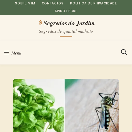
Saltar
SOBRE MIM
CONTACTOS
POLÍTICA DE PRIVACIDADE
AVISO LEGAL
para
Segredos do Jardim
o
Segredos de quintal minhoto
conteúdo
Menu