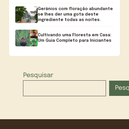
Gerânios com floração abundante
se lhes der uma gota deste
ingrediente todas as noites.
Cultivando uma Floresta em Casa:
Um Guia Completo para Iniciantes
Pesquisar
Pesq