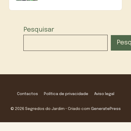
Pesquisar
Pesq
Contactos
Política de privacidade
Aviso legal
© 2026 Segredos do Jardim
• Criado com
GeneratePress