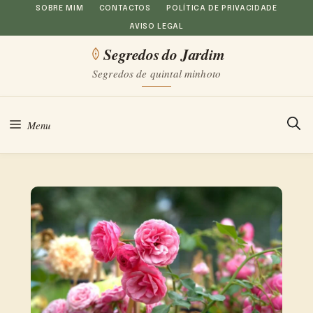
Saltar
SOBRE MIM
CONTACTOS
POLÍTICA DE PRIVACIDADE
AVISO LEGAL
para
Segredos do Jardim
o
Segredos de quintal minhoto
conteúdo
Menu