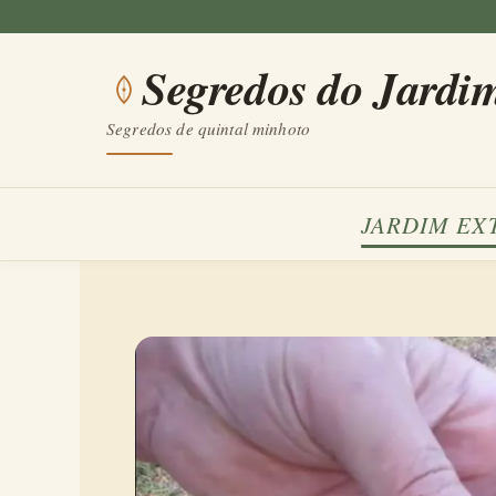
Saltar
para
Segredos do Jardi
o
conteúdo
Segredos de quintal minhoto
JARDIM EX