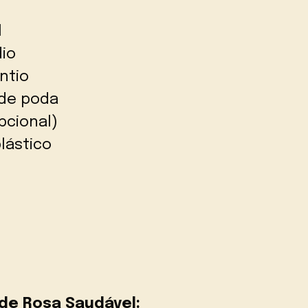
l
io
ntio
 de poda
pcional)
lástico
de Rosa Saudável: