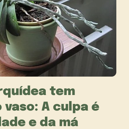
rquídea tem
o vaso: A culpa é
dade e da má