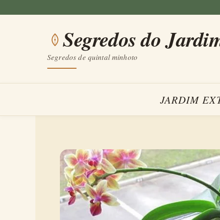
Saltar
para
Segredos do Jardi
o
conteúdo
Segredos de quintal minhoto
JARDIM EX