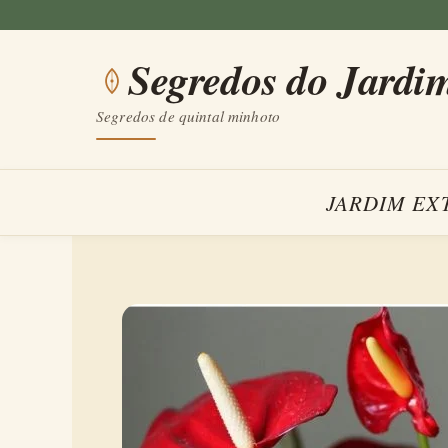
Saltar
para
Segredos do Jardi
o
conteúdo
Segredos de quintal minhoto
JARDIM EX