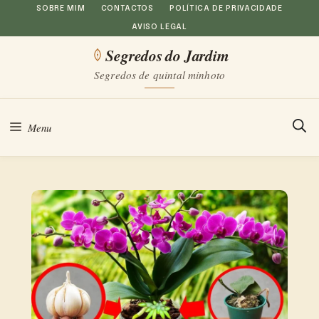
Saltar
SOBRE MIM
CONTACTOS
POLÍTICA DE PRIVACIDADE
AVISO LEGAL
para
Segredos do Jardim
o
Segredos de quintal minhoto
conteúdo
Menu