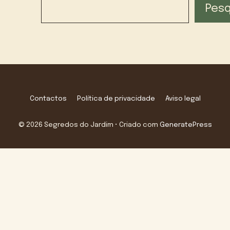
Pesq
Contactos
Política de privacidade
Aviso legal
© 2026 Segredos do Jardim
• Criado com
GeneratePress