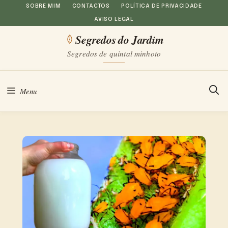
Saltar
SOBRE MIM
CONTACTOS
POLÍTICA DE PRIVACIDADE
AVISO LEGAL
para
Segredos do Jardim
o
Segredos de quintal minhoto
conteúdo
Menu