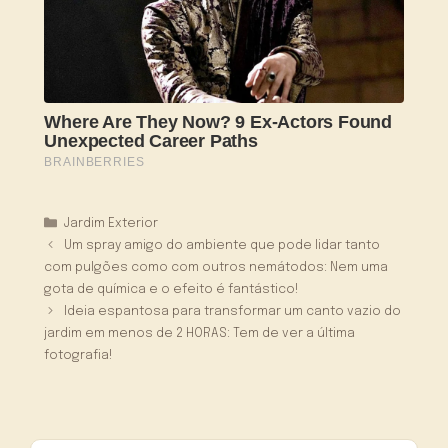
Categorias
Jardim Exterior
Um spray amigo do ambiente que pode lidar tanto
com pulgões como com outros nemátodos: Nem uma
gota de química e o efeito é fantástico!
Ideia espantosa para transformar um canto vazio do
jardim em menos de 2 HORAS: Tem de ver a última
fotografia!