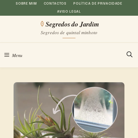
Saltar
SOBRE MIM
CONTACTOS
POLÍTICA DE PRIVACIDADE
AVISO LEGAL
para
Segredos do Jardim
o
Segredos de quintal minhoto
conteúdo
Menu