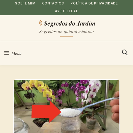
Saltar
SOBRE MIM
CONTACTOS
POLÍTICA DE PRIVACIDADE
AVISO LEGAL
para
Segredos do Jardim
o
Segredos de quintal minhoto
conteúdo
Menu