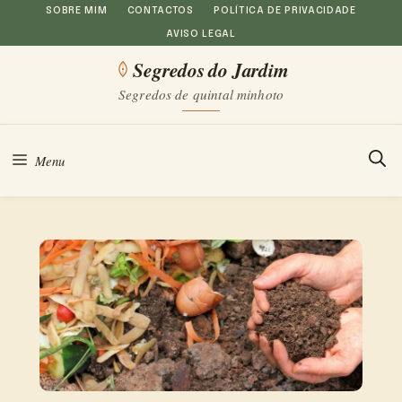
Saltar
SOBRE MIM
CONTACTOS
POLÍTICA DE PRIVACIDADE
AVISO LEGAL
para
Segredos do Jardim
o
Segredos de quintal minhoto
conteúdo
Menu