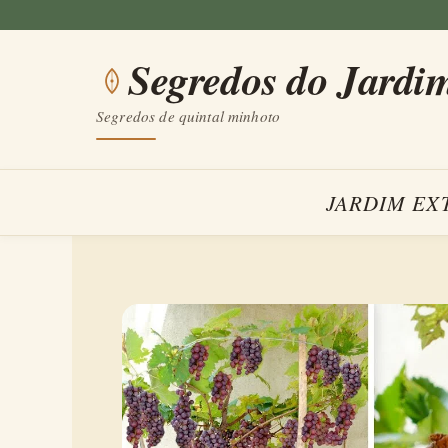
Saltar
para
Segredos do Jardi
o
conteúdo
Segredos de quintal minhoto
JARDIM EX