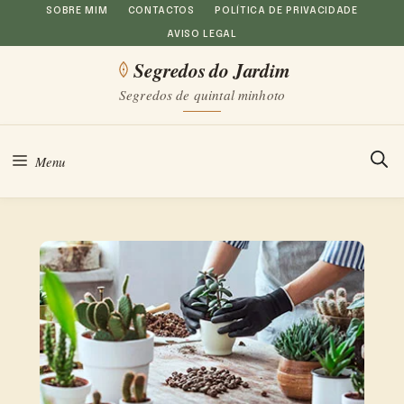
Saltar
SOBRE MIM
CONTACTOS
POLÍTICA DE PRIVACIDADE
AVISO LEGAL
para
Segredos do Jardim
o
Segredos de quintal minhoto
conteúdo
Menu