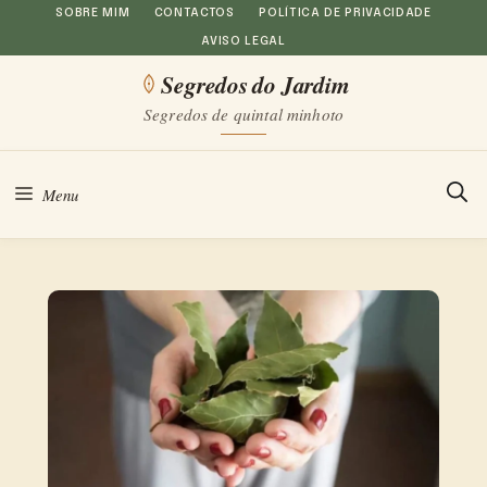
Saltar
SOBRE MIM
CONTACTOS
POLÍTICA DE PRIVACIDADE
AVISO LEGAL
para
Segredos do Jardim
o
Segredos de quintal minhoto
conteúdo
Menu